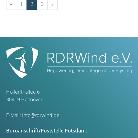
«
1
2
3
»
Hollerithallee 6
30419 Hannover
E-Mail:
info@rdrwind.de
Büroanschrift/Poststelle Potsdam: