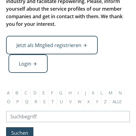
industry and facilitate repowering. Please, inform
yourself about the service profiles of our member
companies and get in contact with them. We thank
you for your interest.
Jetzt als Mitglied registrieren
Login
A
B
C
D
E
F
G
H
I
J
K
L
M
N
O
P
Q
R
S
T
U
V
W
X
Y
Z
ALLE
Suchen