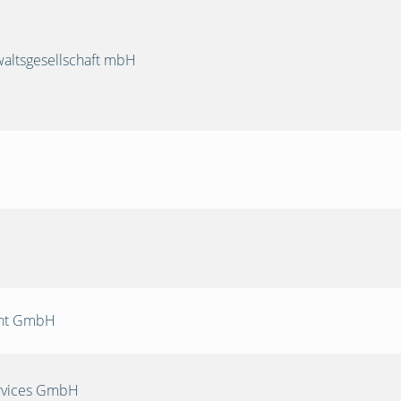
ltsgesellschaft mbH
nt GmbH
rvices GmbH