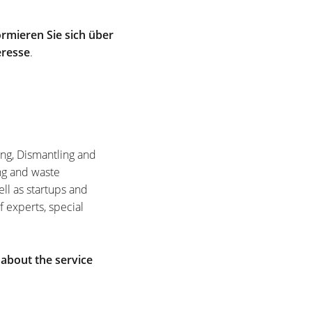
rmieren Sie sich über
eresse
.
ing, Dismantling and
ng and waste
ell as startups and
f experts, special
 about the service