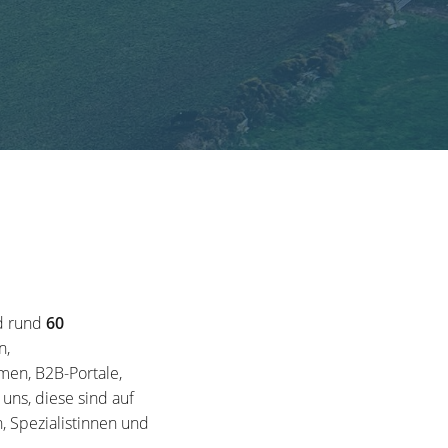
d rund
60
n,
en, B2B-Portale,
ns, diese sind auf
, Spezialistinnen und