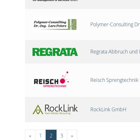
Polymer-Consulting Dr
Regrata Abbruch und 
Reisch Sprengtechni
RockLink GmbH
«
1
2
3
»