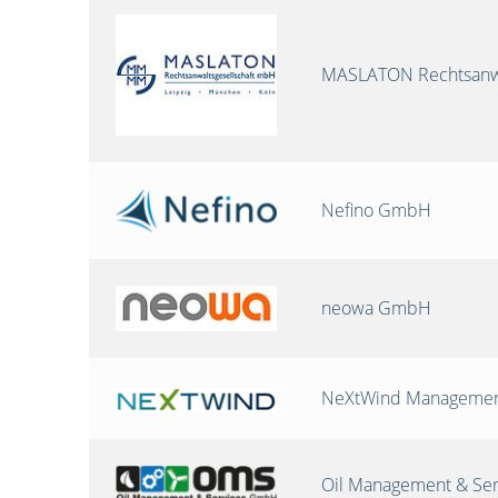
MASLATON Rechtsanwa
Nefino GmbH
neowa GmbH
NeXtWind Manageme
Oil Management & Se