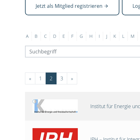
Jetzt als Mitglied registrieren
Lo
A
B
C
D
E
F
G
H
I
J
K
L
M
«
1
2
3
»
Institut für Energie 
IPH – Institut für Int