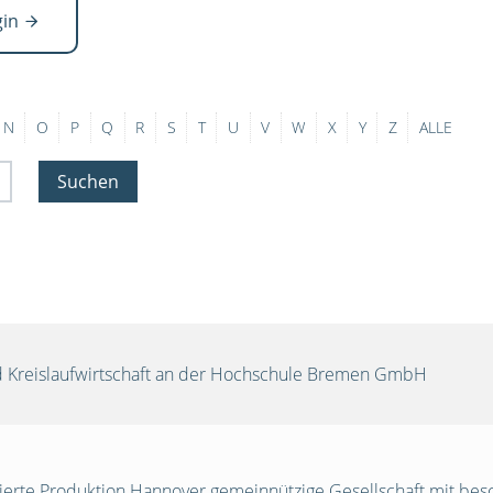
gin
N
O
P
Q
R
S
T
U
V
W
X
Y
Z
ALLE
Suchen
und Kreislaufwirtschaft an der Hochschule Bremen GmbH
egrierte Produktion Hannover gemeinnützige Gesellschaft mit be