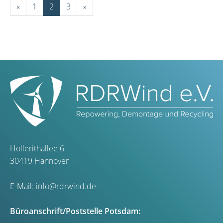
«
1
2
3
»
Hollerithallee 6
30419 Hannover
E-Mail:
info@rdrwind.de
Büroanschrift/Poststelle Potsdam: