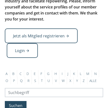
industry and facilitate repowering. Please, inform
yourself about the service profiles of our member
companies and get in contact with them. We thank
you for your interest.
Jetzt als Mitglied registrieren
Login
A
B
C
D
E
F
G
H
I
J
K
L
M
N
O
P
Q
R
S
T
U
V
W
X
Y
Z
ALLE
Suchen