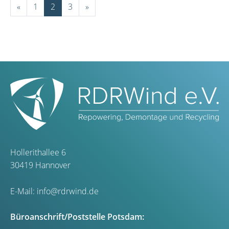
«
1
2
3
»
Hollerithallee 6
30419 Hannover
E-Mail:
info@rdrwind.de
Büroanschrift/Poststelle Potsdam: