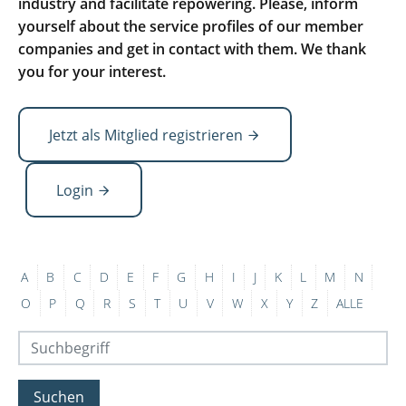
industry and facilitate repowering. Please, inform
yourself about the service profiles of our member
companies and get in contact with them. We thank
you for your interest.
Jetzt als Mitglied registrieren
Login
A
B
C
D
E
F
G
H
I
J
K
L
M
N
O
P
Q
R
S
T
U
V
W
X
Y
Z
ALLE
Suchen