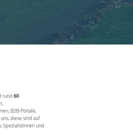
d rund
60
n,
en, B2B-Portale,
ns, diese sind auf
, Spezialistinnen und