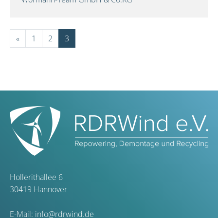
«
1
2
3
Hollerithallee 6
30419 Hannover
E-Mail:
info@rdrwind.de