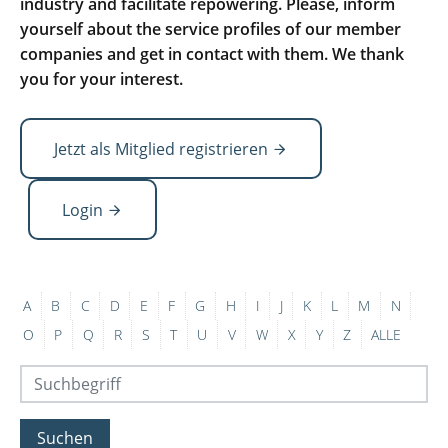
industry and facilitate repowering. Please, inform
yourself about the service profiles of our member
companies and get in contact with them. We thank
you for your interest.
Jetzt als Mitglied registrieren
Login
A
B
C
D
E
F
G
H
I
J
K
L
M
N
O
P
Q
R
S
T
U
V
W
X
Y
Z
ALLE
Suchen