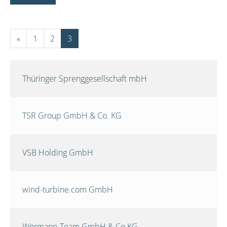
«
1
2
3
Thüringer Sprenggesellschaft mbH
TSR Group GmbH & Co. KG
VSB Holding GmbH
wind-turbine.com GmbH
Wörmann-Team GmbH & Co.KG