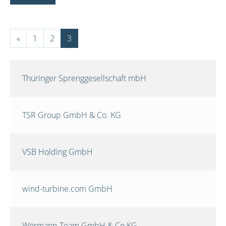
«
1
2
3
Thüringer Sprenggesellschaft mbH
TSR Group GmbH & Co. KG
VSB Holding GmbH
wind-turbine.com GmbH
Wörmann-Team GmbH & Co.KG