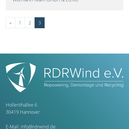
«
1
2
3
Hollerithallee 6
30419 Hannover
E-Mail:
info@rdrwind.de