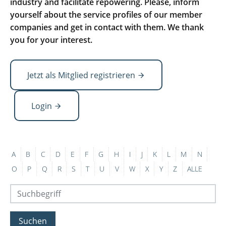
industry and facilitate repowering. Please, inform
yourself about the service profiles of our member
companies and get in contact with them. We thank
you for your interest.
Jetzt als Mitglied registrieren
Login
A
B
C
D
E
F
G
H
I
J
K
L
M
N
O
P
Q
R
S
T
U
V
W
X
Y
Z
ALLE
Suchen