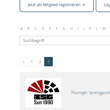
Jetzt als Mitglied registrieren
Lo
A
B
C
D
E
F
G
H
I
J
K
L
M
«
1
2
3
Thüringer Sprenggese