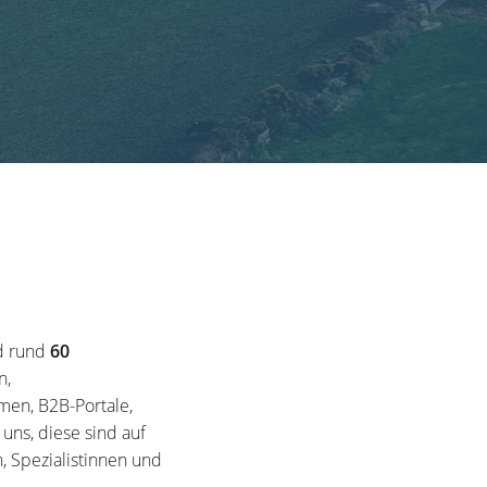
d rund
60
n,
en, B2B-Portale,
ns, diese sind auf
, Spezialistinnen und