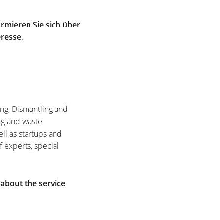
rmieren Sie sich über
eresse
.
ing, Dismantling and
ng and waste
ell as startups and
f experts, special
 about the service