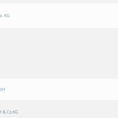
o. KG
mbH
 & Co.KG