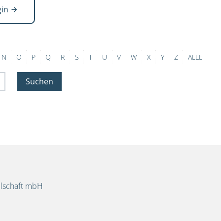
gin
N
O
P
Q
R
S
T
U
V
W
X
Y
Z
ALLE
Suchen
llschaft mbH