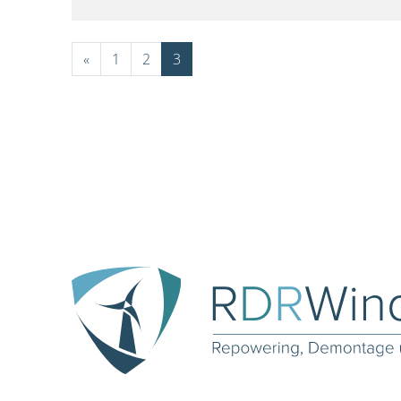
«
1
2
3