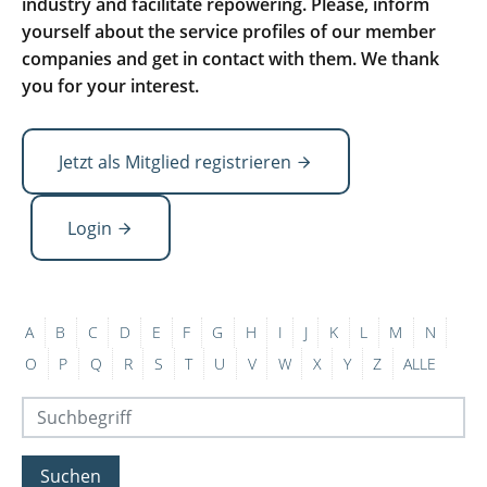
industry and facilitate repowering. Please, inform
yourself about the service profiles of our member
companies and get in contact with them. We thank
you for your interest.
Jetzt als Mitglied registrieren
Login
A
B
C
D
E
F
G
H
I
J
K
L
M
N
O
P
Q
R
S
T
U
V
W
X
Y
Z
ALLE
Suchen