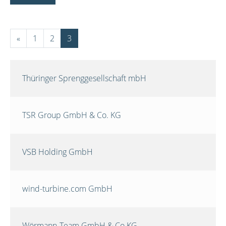
«
1
2
3
Thüringer Sprenggesellschaft mbH
TSR Group GmbH & Co. KG
VSB Holding GmbH
wind-turbine.com GmbH
Wörmann-Team GmbH & Co.KG