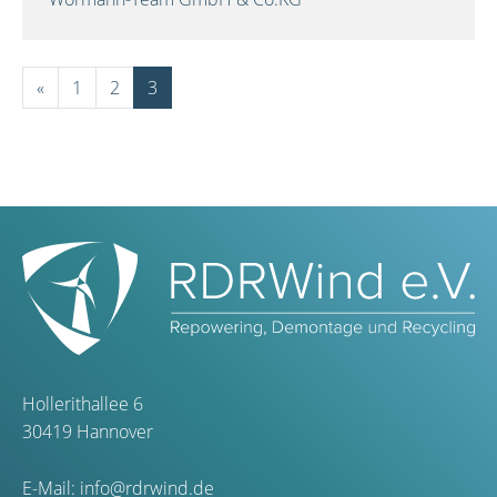
«
1
2
3
Hollerithallee 6
30419 Hannover
E-Mail:
info@rdrwind.de