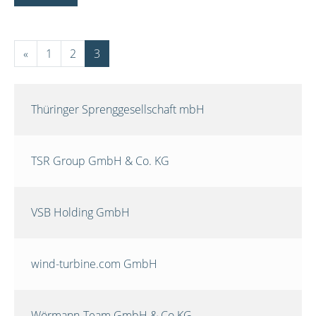
«
1
2
3
Thüringer Sprenggesellschaft mbH
TSR Group GmbH & Co. KG
VSB Holding GmbH
wind-turbine.com GmbH
Wörmann-Team GmbH & Co.KG