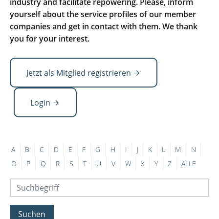
industry and facilitate repowering. Please, inform
yourself about the service profiles of our member
companies and get in contact with them. We thank
you for your interest.
Jetzt als Mitglied registrieren
Login
A
B
C
D
E
F
G
H
I
J
K
L
M
N
O
P
Q
R
S
T
U
V
W
X
Y
Z
ALLE
Suchen