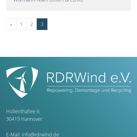
«
1
2
3
Hollerithallee 6
30419 Hannover
E-Mail:
info@rdrwind.de